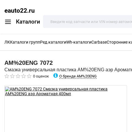
eauto22.ru
Каталоги
ЛК
Каталоги групп
Ред.каталоги
Wh-каталоги
Carbase
Сторонние к
AM%20ENG
7072
Смазка универсальная пластика AM%20ENG аэр Аромат
О бренде AM%20ENG
0 оценок