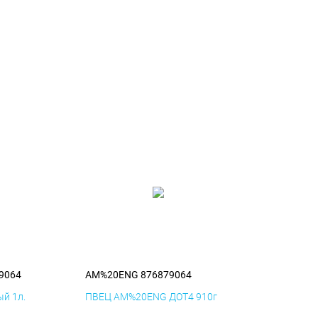
9064
AM%20ENG 876879064
й 1л.
ПВЕЦ AM%20ENG ДОТ4 910г