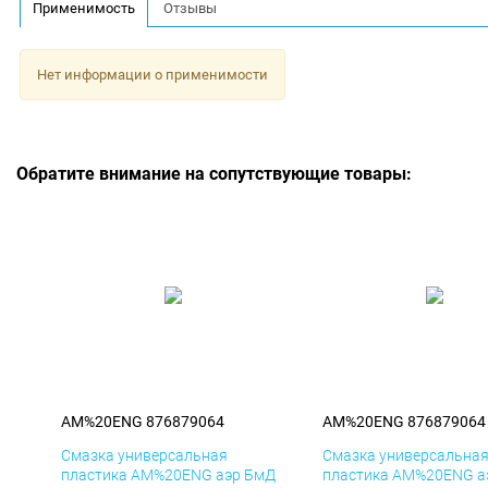
Применимость
Отзывы
Нет информации о применимости
Обратите внимание на сопутствующие товары:
AM%20ENG 876879064
AM%20ENG 876879064
Смазка универсальная
Смазка универсальна
пластика AM%20ENG аэр БмД
пластика AM%20ENG а