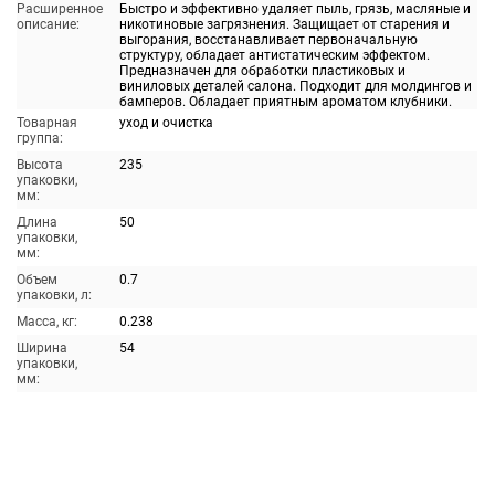
Расширенное
Быстро и эффективно удаляет пыль, грязь, масляные и
описание:
никотиновые загрязнения. Защищает от старения и
выгорания, восстанавливает первоначальную
структуру, обладает антистатическим эффектом.
Предназначен для обработки пластиковых и
виниловых деталей салона. Подходит для молдингов и
бамперов. Обладает приятным ароматом клубники.
Товарная
уход и очистка
группа:
Высота
235
упаковки,
мм:
Длина
50
упаковки,
мм:
Объем
0.7
упаковки, л:
Масса, кг:
0.238
Ширина
54
упаковки,
мм: