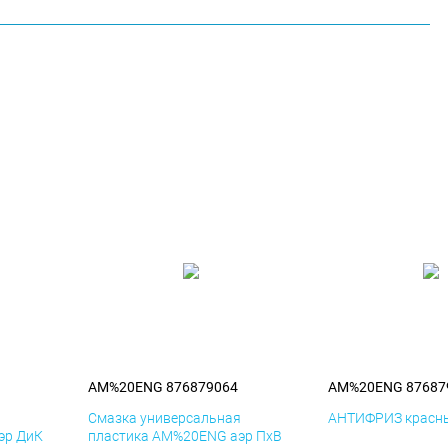
AM%20ENG 876879064
AM%20ENG 87687
я
Смазка универсальная
АНТИФРИЗ красны
эр ДиК
пластика AM%20ENG аэр ПхВ